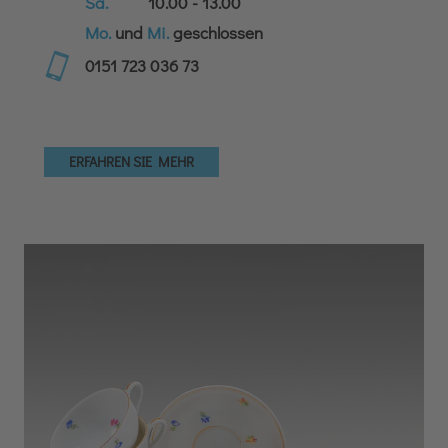
Sa.
10.00 - 13.00
Mo.
und
Mi.
geschlossen
0151 723 036 73
ERFAHREN SIE MEHR